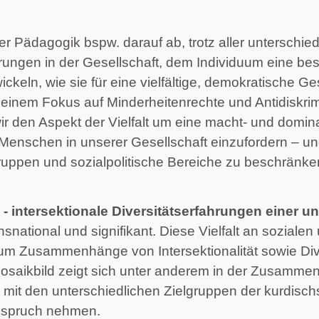
n der Pädagogik bspw. darauf ab, trotz aller untersch
erungen in der Gesellschaft, dem Individuum eine be
ln, wie sie für eine vielfältige, demokratische Gesel
h mit einem Fokus auf Minderheitenrechte und Antidi
wir den Aspekt der Vielfalt um eine macht- und domi
 Menschen in unserer Gesellschaft einzufordern – und
 Gruppen und sozialpolitische Bereiche zu beschränke
 - intersektionale Diversitätserfahrungen einer 
snational und signifikant. Diese Vielfalt an sozialen u
um Zusammenhänge von Intersektionalität sowie Dive
osaikbild zeigt sich unter anderem in der Zusammens
on mit den unterschiedlichen Zielgruppen der kurdis
Anspruch nehmen.