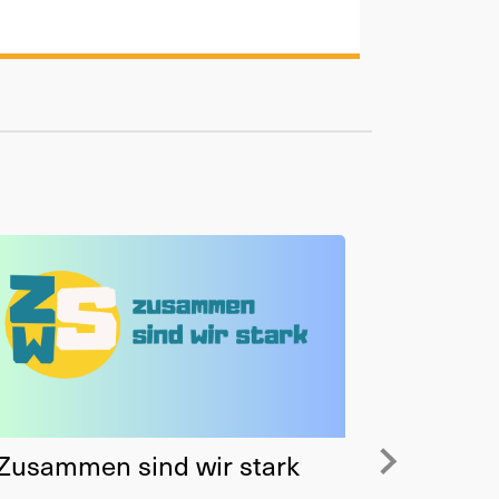
Zusammen sind wir stark
Antidis
rund u