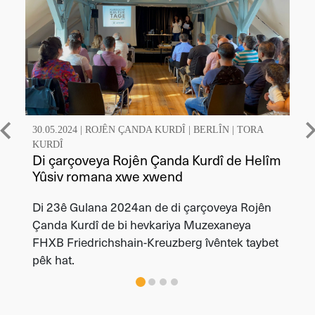
30.05.2024 |
ROJÊN ÇANDA KURDÎ
|
BERLÎN
|
TORA
KURDÎ
Di çarçoveya Rojên Çanda Kurdî de Helîm
Yûsiv romana xwe xwend
Di 23ê Gulana 2024an de di çarçoveya Rojên
Çanda Kurdî de bi hevkariya Muzexaneya
FHXB Friedrichshain-Kreuzberg îvêntek taybet
pêk hat.