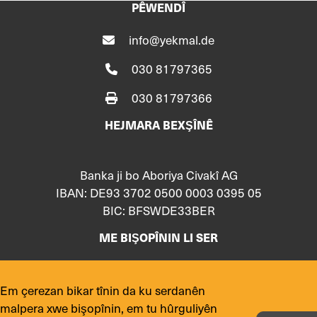
PÊWENDÎ
info@yekmal.de
030 81797365
030 81797366
HEJMARA BEXŞÎNÊ
Banka ji bo Aboriya Civakî AG
IBAN: DE93 3702 0500 0003 0395 05
BIC: BFSWDE33BER
ME BIŞOPÎNIN LI SER
Em çerezan bikar tînin da ku serdanên
malpera xwe bişopînin, em tu hûrguliyên