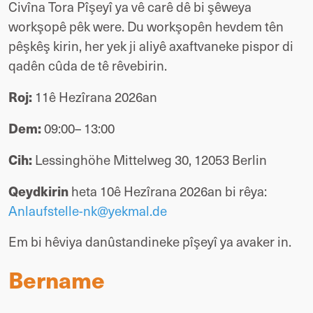
Civîna Tora Pîşeyî ya vê carê dê bi şêweya 
workşopê pêk were. Du workşopên hevdem tên 
pêşkêş kirin, her yek ji aliyê axaftvaneke pispor di 
qadên cûda de tê rêvebirin. 
Roj:
 11ê Hezîrana 2026an
Dem:
 09:00– 13:00 
Cih:
 Lessinghöhe Mittelweg 30, 12053 Berlin
Qeydkirin
 heta 10ê Hezîrana 2026an bi rêya: 
Anlaufstelle-nk@yekmal.de
Em bi hêviya danûstandineke pîşeyî ya avaker in.
Bername