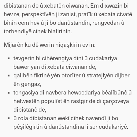
dibistanan de û xebatên ciwanan. Em dixwazin bi 
hev re, perspektîvên ji zanist, pratîk û xebata civatê 
bînin cem hev û ji bo danûstandin, rengvedan û 
torbendiyê cîhek biafirînin.
Mijarên ku dê werin nîqaşkirin ev in:
tevgerîn bi cihêrengiya dînî û cudakariya 
baweriyan di xebata ciwanan de,
qalibên fikrînê yên otorîter û stratejiyên dijber 
ên gengaz,
tengasiya di navbera hewcedariya bêalîbûnê û 
helwestên populîst ên rastgir de di çarçoveya 
dibistanê de,
û rola dibistanan wekî cîhek navendî ji bo 
pêşîlêgirtin û danûstandina li ser cudakariyê.