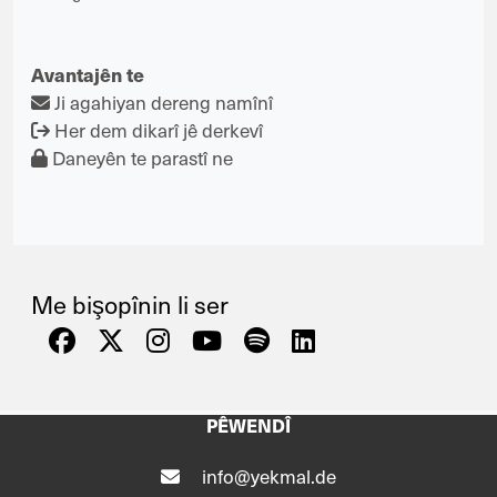
Avantajên te
Ji agahiyan dereng namînî
Her dem dikarî jê derkevî
Daneyên te parastî ne
Me bişopînin li ser
PÊWENDÎ
info@yekmal.de