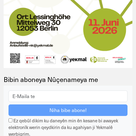
Bibin aboneya Nûçenameya me
Ez qebûl dikim ku daneyên min ên kesane bi awayek
elektronîk werin qeydkirin da ku agahiyan ji Yekmalê
werbigrim.