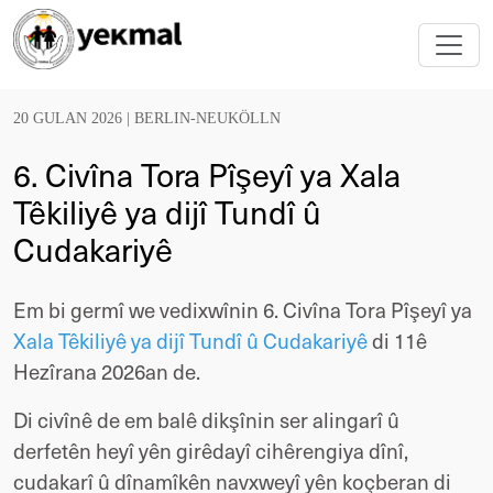
20 GULAN 2026 |
BERLIN-NEUKÖLLN
6. Civîna Tora Pîşeyî ya Xala
Têkiliyê ya dijî Tundî û
Cudakariyê
Em bi germî we vedixwînin 6. Civîna Tora Pîşeyî ya 
Xala Têkiliyê ya dijî Tundî û Cudakariyê 
di 11ê 
Hezîrana 2026an de.
Di civînê de em balê dikşînin ser alingarî û 
derfetên heyî yên girêdayî cihêrengiya dînî, 
cudakarî û dînamîkên navxweyî yên koçberan di 