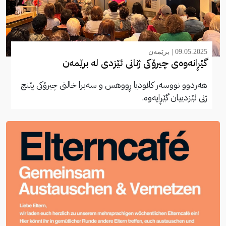
09.05.2025 |
برێمەن
گێڕانەوەی چیرۆکی ژنانی ئێزدی لە برێمەن
هەردوو نووسەر کلاودیا ڕووهس و سەبرا خالتی چیرۆکی پێنج
ژنی ئێزدییان گێڕایەوە.