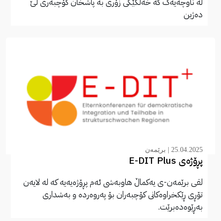
لە ناوچەیەک کە خەڵکێکی زۆری بە پاشخان کۆچبەری لێ
دەژین
25.04.2025 |
برێمەن
پڕۆژەی E-DIT Plus
لقی برێمەن-ی یەکماڵ هاوبەشی ئەم پڕۆژەیەیە کە لە لایەن
تۆڕی ڕێکخراوەکانی کۆچبەران بۆ پەروەردە و بەشداری
بەڕێوەدەبرێت.