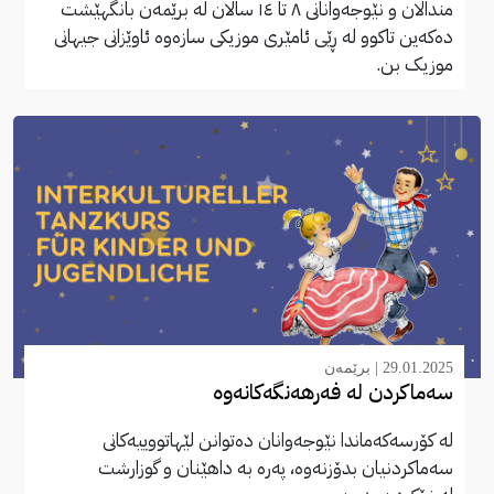
منداڵان و نێوجەوانانی ٨ تا ١٤ ساڵان لە برێمەن بانگهێشت
دەکەین تاکوو لە ڕێی ئامێری موزیکی سازەوە ئاوێزانی جیهانی
موزیک بن.
29.01.2025 |
برێمەن
سەماکردن لە فەرهەنگەکانەوە
لە کۆرسەکەماندا نێوجەوانان دەتوانن لێهاتووییەکانی
سەماکردنیان بدۆزنەوە، پەرە بە داهێنان و گوزارشت