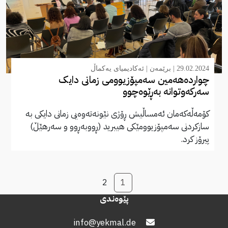
29.02.2024 |
برێمەن
|
ئەکادیمیای یەکماڵ
چواردەهەمین سەمپۆزیوومی زمانی دایک
سەرکەوتوانە بەڕێوەچوو
کۆمەڵەکەمان ئەمساڵیش ڕۆژی نێونەتەوەیی زمانی دایکی بە
سازکردنی سەمپۆزیوومێکی هیبرید (ڕووبەڕوو و سەرهێڵ)
پیرۆز کرد.
2
1
پێوەندی
info@yekmal.de