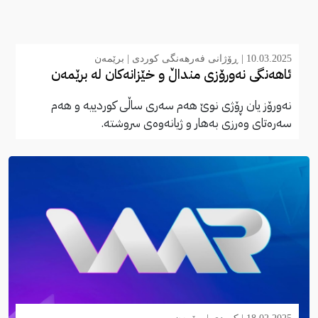
10.03.2025 |
ڕۆژانی فەرهەنگی کوردی
|
برێمەن
ئاهەنگی نەورۆزی منداڵ و خێزانەکان لە برێمەن
نەورۆز یان ڕۆژی نوێ هەم سەری ساڵی کوردییە و هەم
سەرەتای وەرزی بەهار و ژیانەوەی سروشتە.