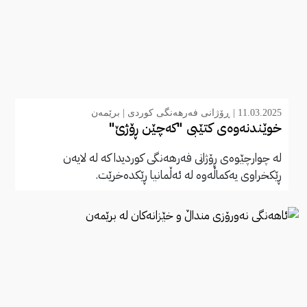
11.03.2025 |
ڕۆژانی فەرهەنگی کوردی
|
برێمەن
خوێندنەوەی کتێبی "کەچێن ڕۆژێ"
لە چوارچێوەی ڕۆژانی فەرهەنگی کوردیدا کە لە لایەن
ڕێکخراوی یەکماڵەوە لە ئەڵمانیا ڕێکدەخرێت.