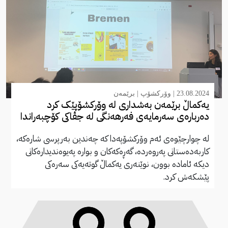
23.08.2024 |
وۆرکشۆپ
|
برێمەن
یەکماڵ برێمەن بەشداری لە وۆرکشۆپێک کرد
دەربارەی سەرمایەی فەرهەنگی لە جڤاکی کۆچبەراندا
لە چوارچێوەی ئەم وۆرکشۆپەدا کە چەندین بەرپرسی شارەکە،
کاربەدەستانی پەروەردە، گەڕەکەکان و بوارە پەیوەندیدارەکانی
دیکە ئامادە بوون، نوێنەری یەکماڵ گوتەیەکی سەرەکی
پێشکەش کرد.