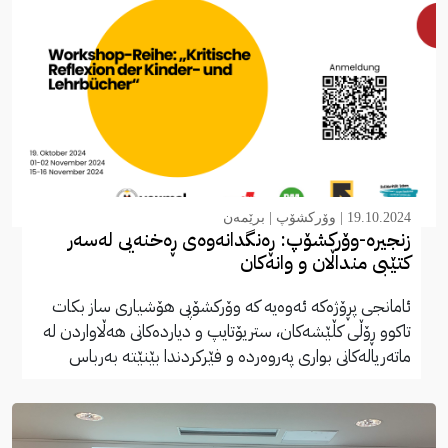
19.10.2024 |
وۆرکشۆپ
|
برێمەن
زنجیرە-وۆرکشۆپ: ڕەنگدانەوەی ڕەخنەیی لەسەر
کتێبی منداڵان و وانەکان
ئامانجی پڕۆژەکە ئەوەیە کە وۆرکشۆپی هۆشیاری ساز بکات
تاکوو ڕۆڵی کڵێشەکان، ستریۆتایپ و دیاردەکانی هەڵاواردن لە
ماتەریالەکانی بواری پەروەردە و فێرکردندا بێنێتە بەرباس