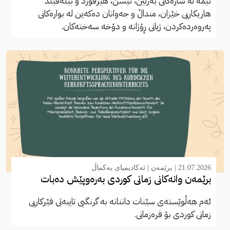
ئێمە لە شارەکانی بەرلین، ئێسن، هێرفۆرد و بیلەفێلد
هاریکاریی خێزان، منداڵ و جەوانان دەکەین لە بوارەکانی
پەروەردەکردن، ژیانی ڕۆژانە و دۆخە سەختەکان.
21.07.2026 |
برێمەن
|
ئەکادیمیای یەکماڵ
برێمەن وانەکانی زمانی کوردی بەرەوپێش دەبات
ئەم هەڵوێستەی سێنات داننانە بە گرنگیی تایبەتی فێرکاریی
زمانی کوردی بۆ فرەزمانی.