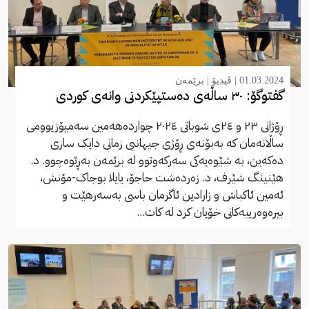
01.03.2024 |
ڤیدیۆ
|
برێمەن
گفتوگۆ: ٣٠ ساڵەی دەستپێکردنی وانەی کوردی
ڕۆژانی ٢٣ و ٢٤ی شوباتی ٢٠٢٤ چواردەهەمین سەمپۆزیوومی
ساڵانەمان کە بەبۆنەی ڕۆژی جیهانیی زمانی دایک سازی
دەکەین، بە شێوەیەکی سەرکەوتوو لە برێمەن بەڕێوەچوو. د.
هێنینگ شێرف، د. زەردەشت حاجۆ، یایلا بوجاک-مۆنش،
ئەمین ئاکباش و زارادین ئاگرمان باسی بەسەرهێت و
بیرەوەرییەکانی خۆیان کرد لە کات...