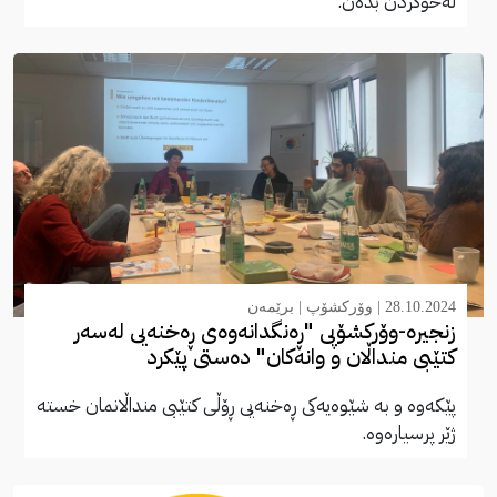
لەخۆکردن بدەن.
28.10.2024 |
وۆرکشۆپ
|
برێمەن
زنجیرە-وۆرکشۆپی "ڕەنگدانەوەی ڕەخنەیی لەسەر
کتێبی منداڵان و وانەکان" دەستی پێکرد
پێکەوە و بە شێوەیەکی ڕەخنەیی ڕۆڵی کتێبی منداڵانمان خستە
ژێر پرسیارەوە.