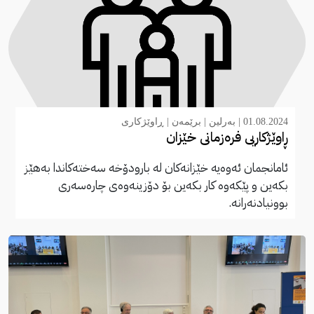
01.08.2024 |
بەرلین
|
برێمەن
|
ڕاوێژکاری
ڕاوێژکاریی فرەزمانی خێزان
ئامانجمان ئەوەیە خێزانەکان لە بارودۆخە سەختەکاندا بەهێز
بکەین و پێکەوە کار بکەین بۆ دۆزینەوەی چارەسەری
بوونیادنەرانە.