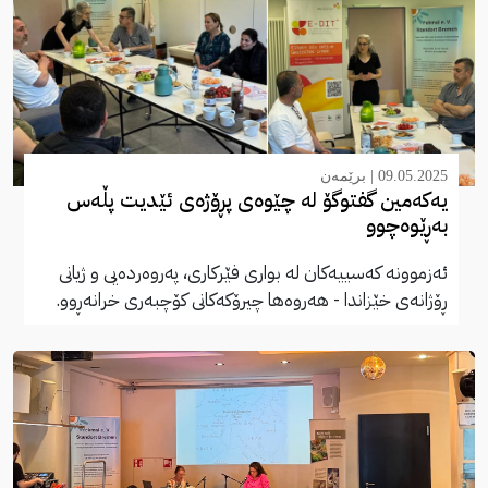
09.05.2025 |
برێمەن
یەکەمین گفتوگۆ لە چێوەی پڕۆژەی ئێدیت پڵەس
بەڕێوەچوو
ئەزموونە کەسییەکان لە بواری فێرکاری، پەروەردەیی و ژیانی
ڕۆژانەی خێزاندا - هەروەها چیرۆکەکانی کۆچبەری خرانەڕوو.