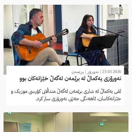
23.03.2026 |
نەورۆز
|
برێمەن
نەورۆزی یەکماڵ لە برێمەن لەگەڵ خێزانەکان بوو
لقی یەکماڵ لە شاری برێمەن لەگەڵ منداڵانی کۆرسی موزیک و
خێزانەکانیان، ئاهەنگی جەژنی نەورۆزی ساز کرد.