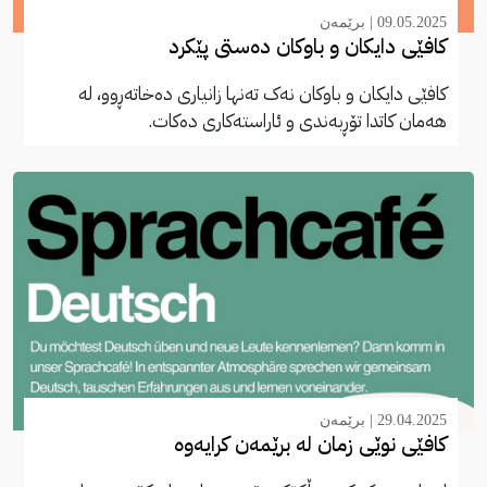
09.05.2025 |
برێمەن
کافێی دایکان و باوکان دەستی پێکرد
کافێی دایکان و باوکان نەک تەنها زانیاری دەخاتەڕوو، لە
هەمان کاتدا تۆڕبەندی و ئاراستەکاری دەکات.
29.04.2025 |
برێمەن
کافێی نوێی زمان لە برێمەن کرایەوە