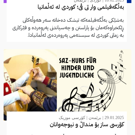
18.02.2025 |
کوردی
|
برێمەن
بەڵگەفیلمی وار تی ڤی؛ کوردی لە ئەڵمانیا
بەشێکی بەڵگەفیلمەکە تیشک دەخاتە سەر هەوڵەکانی
ڕێکخراوەکەمان بۆ پاراستن و چەسپاندنی پەروەردە و فێرکاری
بە زمانی کوردی لە سیستەمی پەروەردەی ئەڵمانیادا.
29.01.2025 |
برێمەن
|
کۆرسی موزیک
کۆرسی ساز بۆ منداڵ و نیوجەوانان