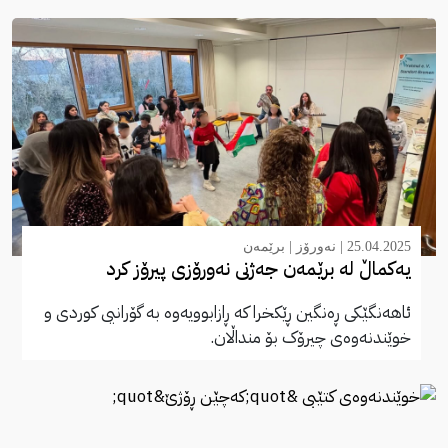
25.04.2025 |
نەورۆز
|
برێمەن
یەکماڵ لە برێمەن جەژنی نەورۆزی پیرۆز کرد
ئاهەنگێکی ڕەنگین ڕێکخرا کە ڕازابوویەوە بە گۆرانیی کوردی و
خوێندنەوەی چیرۆک بۆ منداڵان.