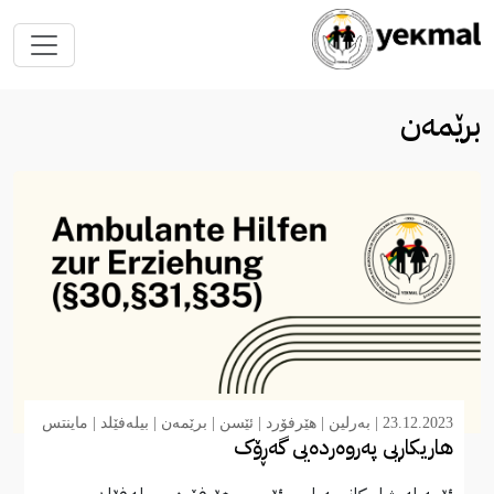
برێمەن
23.12.2023 |
بەرلین
|
هێرفۆرد
|
ئێسن
|
برێمەن
|
بیلەفێلد
|
ماينتس
هاریکاریی پەروەردەیی گەڕۆک