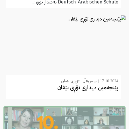
Deutsch-Arabischen Schule بەشدار بوون.
17.10.2024 |
سەرهێڵ
|
تۆڕی بێفان
پێنجەمین دیداری تۆڕی بێفان