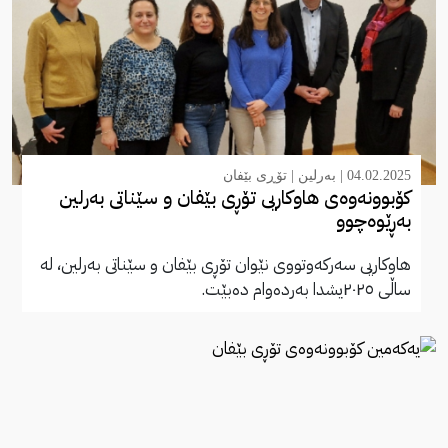
04.02.2025 |
بەرلین
|
تۆڕی بێفان
کۆبوونەوەی هاوکاریی تۆڕی بێفان و سێناتی بەرلین
بەڕێوەچوو
هاوکاریی سەرکەوتووی نێوان تۆڕی بێفان و سێناتی بەرلین، لە
ساڵی ٢٠٢٥یشدا بەردەوام دەبێت.