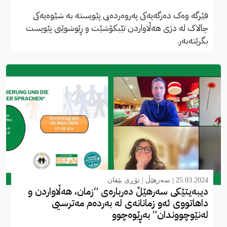
فێرگە وەک دەزگەیەکی پەروەردەیی پێویستە بە شێوەیەکی
چالاک لە دژی هەڵاواردن تێبکۆشێت و ڕێوشوێنی پێویست
بگرێتەبەر.
25.03.2024 |
سەرهێڵ
|
تۆڕی بێفان
دیبەیتێکی سەرهێڵ دەربارەی “زمان، هەڵاواردن و
داهاتووی ئەو زمانانەی لە بەردەم مەترسیی
لەنێوچووندان” بەڕێوەچوو