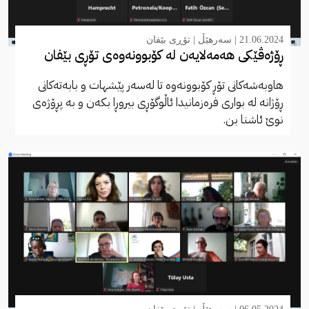
21.06.2024 |
سەرهێڵ
|
تۆڕی بێفان
ڕۆژەڤێکی هەمەلایەن لە کۆبوونەوەی تۆڕی بێفان
هاوبەشەکانی تۆڕ کۆبوونەوە تا لەسەر پێشهات و بابەتەکانی
ڕۆژانە لە بواری فرەزمانیدا ئاڵوگۆڕی بیروڕا بکەن و بە پڕۆژەی
نوێ ئاشنا بن.