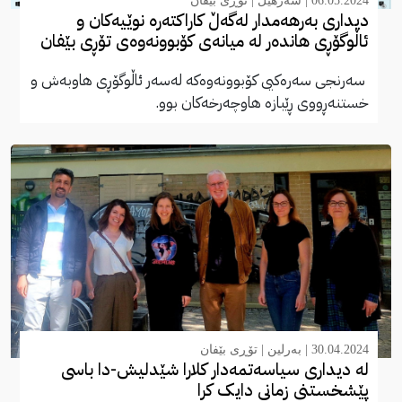
06.05.2024 |
سەرهێڵ
|
تۆڕی بێفان
دیداری بەرهەمدار لەگەڵ کاراکتەرە نوێیەکان و
ئاڵوگۆڕی هاندەر لە میانەی کۆبوونەوەی تۆڕی بێفان
سەرنجی سەرەکیی کۆبوونەوەکە لەسەر ئاڵوگۆڕی هاوبەش و
خستنەڕووی ڕێبازە هاوچەرخەکان بوو.
30.04.2024 |
بەرلین
|
تۆڕی بێفان
لە دیداری سیاسەتمەدار کلارا شێدلیش-دا باسی
پێشخستنی زمانی دایک کرا