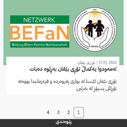
15.01.2024 |
تۆڕی بێفان
لەمەودوا یەکماڵ تۆڕی بێفان بەڕێوە دەبات
تۆڕی بێفان ئێستا لە بواری پەروەردە و فرەزمانیدا بووەتە
تۆڕێکی پسپۆڕ لە بەرلین.
4
3
2
1
پێوەندی