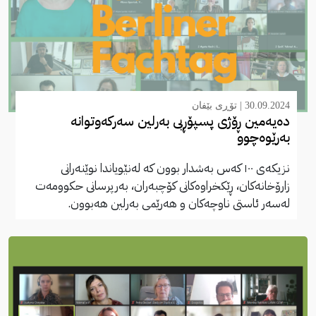
30.09.2024 |
تۆڕی بێفان
دەیەمین ڕۆژی پسپۆڕیی بەرلین سەرکەوتوانە
بەرێوەچوو
نزیکەی ١٠٠ کەس بەشدار بوون کە لەنێویاندا نوێنەرانی
زارۆخانەکان، ڕێکخراوەکانی کۆچبەران، بەرپرسانی ‌حکوومەت
لەسەر ئاستی ناوچەکان و هەرێمی بەرلین هەبوون.