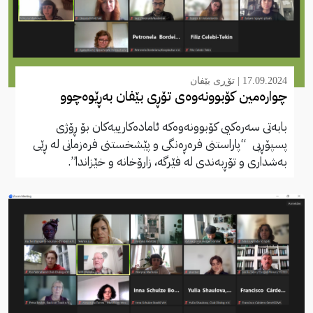
17.09.2024 |
تۆڕی بێفان
چوارەمین کۆبوونەوەی تۆڕی بێفان بەڕێوەچوو
بابەتی سەرەکیی کۆبوونەوەکە ئامادەکارییەکان بۆ ڕۆژی
پسپۆڕیی “پاراستنی فرەڕەنگی و پێشخستنی فرەزمانی لە ڕێی
بەشداری و تۆڕبەندی لە فێرگە، زارۆخانە و خێزاندا”.