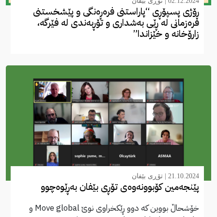
02.12.2024 |
تۆڕی بێفان
ڕۆژی پسپۆڕی “پاراستنی فرەڕەنگی و پێشخستنی
فرەزمانی لە ڕێی بەشداری و تۆڕبەندی لە فێرگە،
زارۆخانە و خێزاندا”
21.10.2024 |
تۆڕی بێفان
پێنجەمین کۆبوونەوەی تۆڕی بێفان بەڕێوەچوو
خۆشحاڵ بووین کە دوو ڕێکخراوی نوێ Move global و