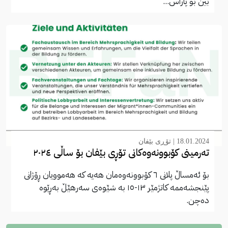
بین بۆ پاراس...
18.01.2024 |
تۆڕی بێفان
تەرمینی کۆبوونەوەکانی تۆڕی بێفان بۆ ساڵی ٢٠٢٤
بۆ ئەمساڵ پلانی ٦ کۆبوونەوەمان هەیە کە هەموویان ڕۆژانی
پێنجشەممە کاتژمێر ١٣-١٥ بە شێوەی سەرهێڵ بەڕێوە
دەچن.