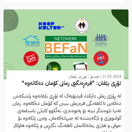
21.02.2024 |
ڤیدیۆ
|
تۆڕی بێفان
تۆڕی بێفان: "فرەڕەنگیی زمانی کۆمان دەکاتەوە"
لە ڕۆژی زمانی دایکدا، ڤیدیۆیەک لە تۆڕی بێفانەوە پێشکەش
دەکەین تا ئاهەنگی فرەزمانی ببینن کە کۆمان دەکاتەوە. زمان
تەنیا نێوەندگر نییە بۆ پەیوەندی، بەڵکوو کلیلی ناسنامەی
کولتووری و تێگەیشتنە لە جیهانەکەمان. وەرن پێکەوە بۆ
جوانی و هێزی زمانەکانمان ئاهەنگ بگێڕین و پێکەوە هاوکار