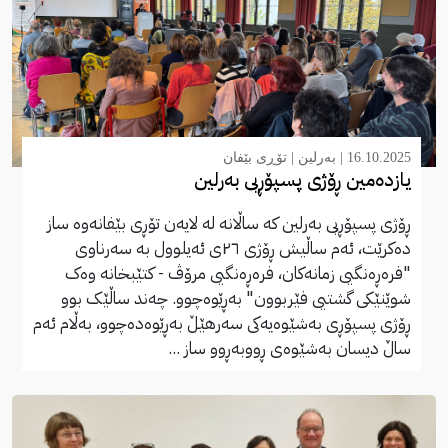
16.10.2025 |
بەرلین
|
تۆڕی بێفان
یازدەمین ڕۆژی پسپۆڕیی بەرلین
ڕۆژی پسپۆڕیی بەرلین کە ساڵانە لە لایەن تۆڕی بێفانەوە ساز
دەکرێت، ئەم ساڵیش ڕۆژی ٢٦ی ئەیلوول بە سەرناوی
"فرەڕەنگیی زمانەکان، فرەڕەنگیی مرۆڤ - کتێبخانە وەک
شوێنێکی گشتیی فێربوون" بەڕێوەچوو. چەند ساڵێک بوو
ڕۆژی پسپۆڕی بەشێوەیەکی سەرهێڵ بەڕێوەدەچوو، بەڵام ئەم
ساڵ دیسان بەشێوەی ڕووبەڕوو ساز ...