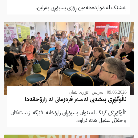
بەشێک لە دوازدەهەمین ڕۆژی پسپۆڕیی بەرلین.
09.06.2026 |
بەرلین
|
تۆڕی بێفان
ئاڵوگۆڕی پیشەیی لەسەر فرەزمانی لە زارۆخانەدا
ئاڵوگۆڕێکی گرنگ لە نێوان پسپۆڕانی زارۆخانە، فێرگە، زانستەکان
و جڤاکی سڤیل هاتە ئاراوە.