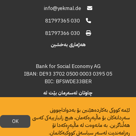
info@yekmal.de
030 81797365
030 81797366
هەژماری بەخشین
Bank for Social Economy AG
IBAN: DE93 3702 0500 0003 0395 05
BIC: BFSWDE33BER
چاوتان لەسەرمان بێت لە
ئێمە کووکی بەکاردەهێنین بۆ بەدواداچوونی
سەردانەکان بۆ ماڵپەڕەکەمان، هیچ زانیارییەکی کەسی
OK
هەڵناگرین. بە مانەوەت لە ماڵپەڕەکەدا تۆ
ڕەزامەندیت لەسەر سیاسەتی کووکیەکانمان.
© 2024 مافی بڵاوکردنەوە پارێزراوە:
yekmal.de