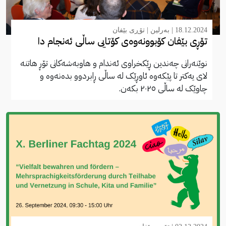
18.12.2024 |
بەرلین
|
تۆڕی بێفان
تۆڕی بێفان کۆبوونەوەی کۆتایی ساڵی ئەنجام دا
نوێنەرانی چەندین ڕێکخراوی ئەندام و هاوبەشەکانی تۆڕ هاتنە
لای یەکتر تا پێکەوە ئاوڕێک لە ساڵی ڕابردوو بدەنەوە و
چاوێک لە ساڵی ٢٠٢٥ بکەن.