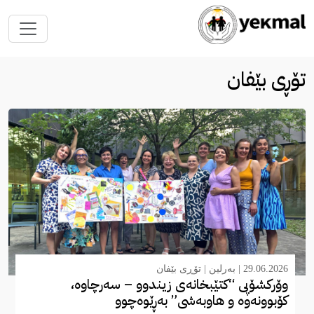
تۆڕی بێفان
29.06.2026 |
بەرلین
|
تۆڕی بێفان
وۆرکشۆپی “کتێبخانەی زیندوو – سەرچاوە،
کۆبوونەوە و هاوبەشی” بەڕێوەچوو