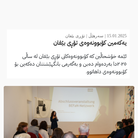
15.01.2025 |
سەرهێڵ
|
تۆڕی بێفان
یەکەمین کۆبوونەوەی تۆڕی بێفان
ئێمە خۆشحاڵین کە کۆبوونەوەکانی تۆڕی بێفان لە ساڵی
٢٠٢٥دا بەردەوام دەبن و بەگەرمی بانگهێشتتان دەکەین بۆ
کۆبوونەوەی داهاتوو.