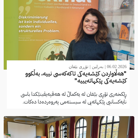
06.02.2026 |
بەرلین
|
تۆڕی بێفان
"هەڵاواردن کێشەیەکی تاکەکەسی نییە، بەڵکوو
کێشەیەکی پێکهاتەیییە"
ڕێکخەری تۆڕی بێفان لە یەکماڵ لە هەڤپەیڤینێکدا باسی
نایەکسانیی پێکهاتەیی لە سیستەمی پەروەردەدا دەکات.