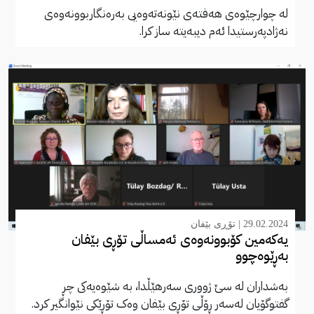
لە چوارچێوەی هەفتەی نێونەتەوەیی بەرەنگاربوونەوەی
نەژادپەرستیدا ئەم دیبەیتە ساز کرا.
29.02.2024 |
تۆڕی بێفان
یەکەمین کۆبوونەوەی ئەمساڵی تۆڕی بێفان
بەڕێوەچوو
بەشداران لە سێ ژووری سەرهێڵدا، بە شێوەیەکی چڕ
گفتوگۆیان لەسەر ڕۆڵی تۆڕی بێفان وەک تۆڕێکی نێوانگیر کرد.