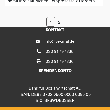
somit ihre natürlichen Lernprozesse zu fördern.
1
2
KONTAKT
info@yekmal.de
030 81797365
030 81797366
SPENDENKONTO
Bank für Sozialwirtschaft AG
IBAN: DE93 3702 0500 0003 0395 05
BIC: BFSWDE33BER
FOLGE UNS AUF