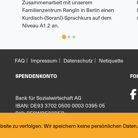
Zusammenarbeit mit unserem
Familienzentrum Rengîn in Berlin einen
Kurdisch-(Soranî)-Sprachkurs auf dem
Niveau A1.2 an.
FAQ
Impressum
Datenschutz
Netiquette
SPENDENKONTO
FO
Bank für Sozialwirtschaft AG
IBAN: DE93 3702 0500 0003 0395 05
BIC: BFSWDE33BER
ite zu verfolgen. Wir speichern keine persönlichen Daten.
© 2024 Copyright:
yekmal.de