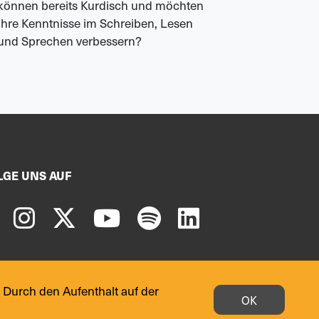
können bereits Kurdisch und möchten
Mutterspr
Ihre Kenntnisse im Schreiben, Lesen
Geschäftsf
und Sprechen verbessern?
LGE UNS AUF
 Durch den Aufenthalt auf der
OK