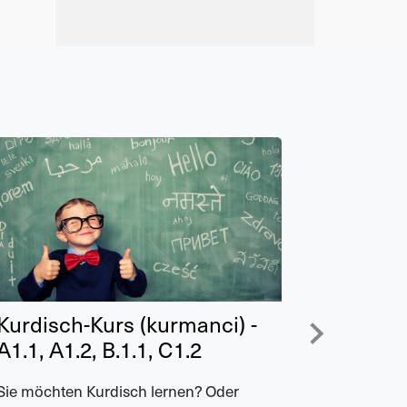
Kurdisch-Kurs (kurmanci) -
Austau
A1.1, A1.2, B.1.1, C1.2
Univers
Sie möchten Kurdisch lernen? Oder
Anlässlich