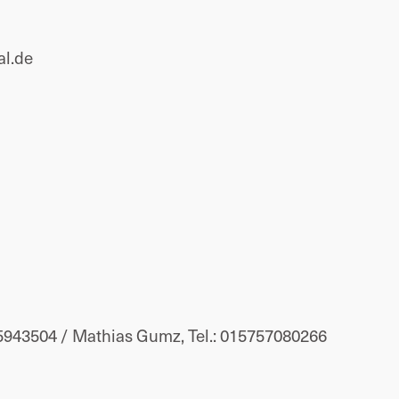
l.de
55943504 /
Mathias Gumz, Tel.: 015757080266