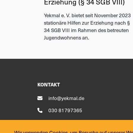
Erziehung (§ 34 SGB VIII)
Yekmal e. V. bietet seit November 2023
stationäre Hilfen zur Erziehung nach §
34 SGB VIII im Rahmen des betreuten
Jugendwohnens an.
KONTAKT
info@yekmal.de
030 81797365
030 81797366
Wir verwenden Cookies, um Besuche auf unserer Webs