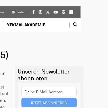
sse
Deutsch
YEKMAL AKADEMIE
5)
Unseren Newsletter
 in
abonnieren
st
t auf
en.
der