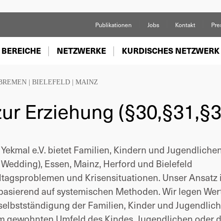
Publikationen
Jobs
Kontakt
Pre
 BEREICHE
NETZWERKE
KURDISCHES NETZWERK
BREMEN
|
BIELEFELD
|
MAINZ
zur Erziehung (§30,§31,§3
Yekmal e.V. bietet Familien, Kindern und Jugendlichen
 Wedding), Essen, Mainz, Herford und Bielefeld
ltagsproblemen und Krisensituationen. Unser Ansatz i
, basierend auf systemischen Methoden. Wir legen Wer
erselbstständigung der Familien, Kinder und Jugendlich
im gewohnten Umfeld des Kindes, Jugendlichen oder 