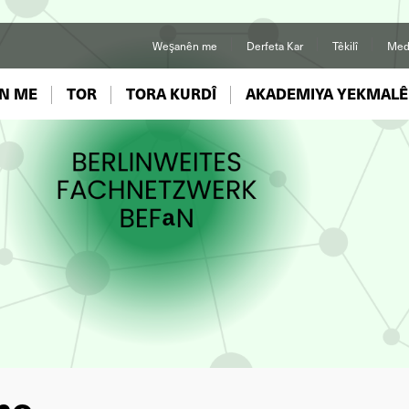
Weşanên me
Derfeta Kar
Têkilî
Med
N ME
TOR
TORA KURDÎ
AKADEMIYA YEKMALÊ
me