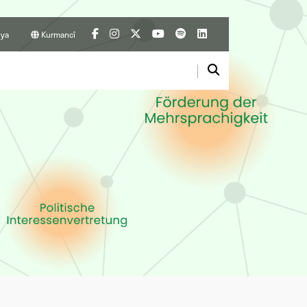
ya
Kurmancî