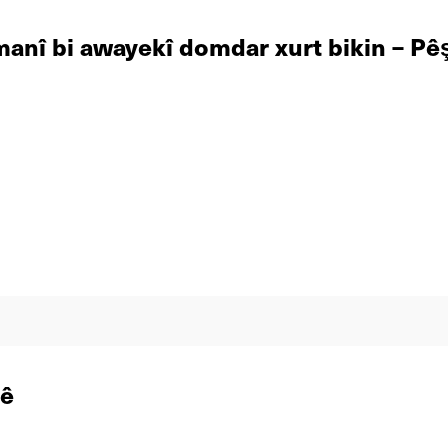
manî bi awayekî domdar xurt bikin – Pêş
yê