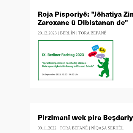
Roja Pisporiyê: "Jêhatiya Zi
Zaroxane û Dibistanan de"
20.12.2023 |
BERLÎN
|
TORA BEFANÊ
Pirzimanî wek pira Beşdari
09.11.2022 |
TORA BEFANÊ
|
NÎQAŞA SERHÊL