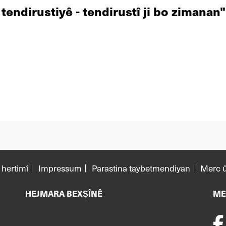
 tendirustiyê - tendirustî ji bo zimanan"
 hertimî
Impressum
Parastina taybetmendiyan
Merc û
HEJMARA BEXŞÎNÊ
ME