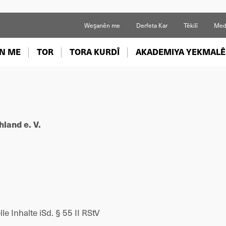
Weşanên me
Derfeta Kar
Têkilî
Med
N ME
TOR
TORA KURDÎ
AKADEMIYA YEKMALÊ
hland e. V.
le Inhalte iSd. § 55 II RStV