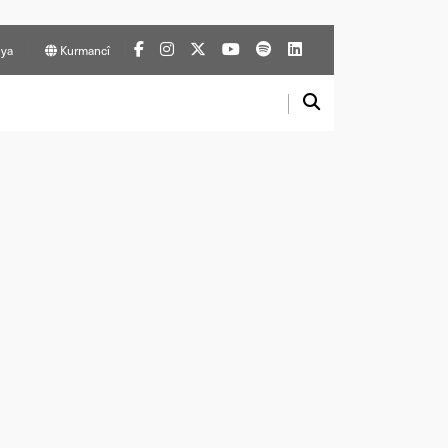
ya
Kurmancî