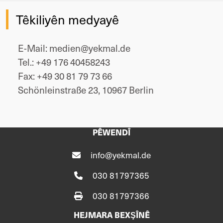
Têkiliyên medyayê
E-Mail: medien@yekmal.de
Tel.: +49 176 40458243
Fax: +49 30 81 79 73 66
Schönleinstraße 23, 10967 Berlin
PÊWENDÎ
info@yekmal.de
030 81797365
030 81797366
HEJMARA BEXŞÎNÊ