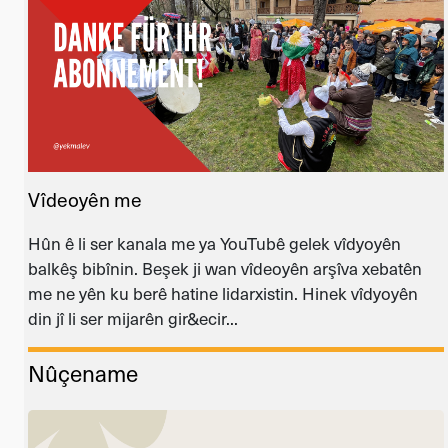
Vîdeoyên me
Hûn ê li ser kanala me ya YouTubê gelek vîdyoyên
balkêş bibînin. Beşek ji wan vîdeoyên arşîva xebatên
me ne yên ku berê hatine lidarxistin. Hinek vîdyoyên
din jî li ser mijarên gir&ecir...
Nûçename