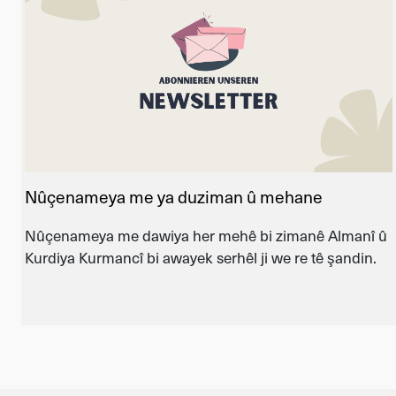
Nûçenameya me ya duziman û mehane
Nûçenameya me dawiya her mehê bi zimanê Almanî û
Kurdiya Kurmancî bi awayek serhêl ji we re tê şandin.