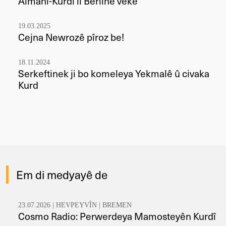
Almanî-Kurdî li Berlînê veke
19.03.2025
Cejna Newrozê pîroz be!
18.11.2024
Serkeftinek ji bo komeleya Yekmalê û civaka
Kurd
Em di medyayê de
23.07.2026 |
HEVPEYVÎN
|
BREMEN
Cosmo Radio: Perwerdeya Mamosteyên Kurdî