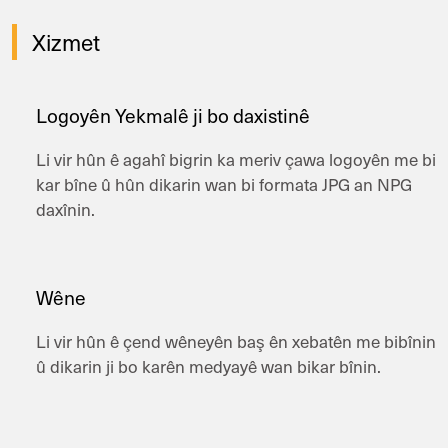
Xizmet
Logoyên Yekmalê ji bo daxistinê
Li vir hûn ê agahî bigrin ka meriv çawa logoyên me bi
kar bîne û hûn dikarin wan bi formata JPG an NPG
daxînin.
Wêne
Li vir hûn ê çend wêneyên baş ên xebatên me bibînin
û dikarin ji bo karên medyayê wan bikar bînin.