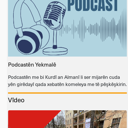
Podcastên Yekmalê
Podcastên me bi Kurdî an Almanî li ser mijarên cuda
yên girêdayî qada xebatên komeleya me tê pêşkêşkirin.
Vîdeo