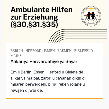
BERLÎN
|
HERFORD
|
ESSEN
|
BREMEN
|
BIELEFELD
|
MAINZ
Alîkariya Perwerdehiyê ya Seyar
Em li Berlîn, Essen, Herford û Bielefeldê
alîkariya malbat, zarok û ciwanan dikin di
mijarên perwerdehî, pirsgirêkên rojane û
rewşên dijwar de.