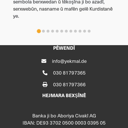
sembola berxwedan û têkoşîna ji bo azadî,
serxwebûn, nasname û mafên gelê Kurdistanê
ye.
PÊWENDÎ
info@yekmal.de
030 81797365
030 81797366
HEJMARA BEXŞÎNÊ
Banka ji bo Aboriya Civakî AG
IBAN: DE93 3702 0500 0003 0395 05