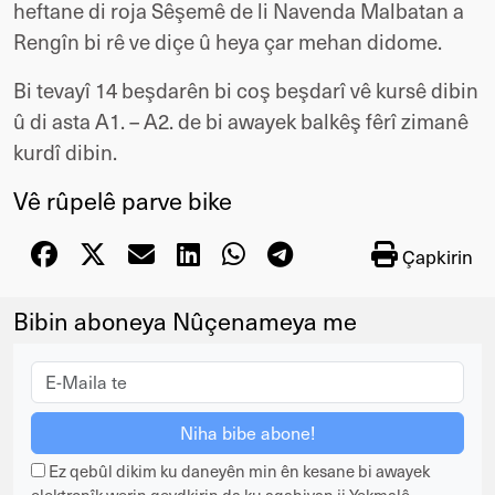
heftane di roja Sêşemê de li Navenda Malbatan a
Rengîn bi rê ve diçe û heya çar mehan didome.
Bi tevayî 14 beşdarên bi coş beşdarî vê kursê dibin
û di asta A1. – A2. de bi awayek balkêş fêrî zimanê
kurdî dibin.
Vê rûpelê parve bike
Çapkirin
Bibin aboneya Nûçenameya me
Ez qebûl dikim ku daneyên min ên kesane bi awayek