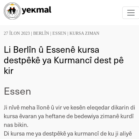
27 ÎLON 2023 |
BERLÎN
|
ESSEN
|
KURSA ZIMAN
Li Berlîn û Essenê kursa
destpêkê ya Kurmancî dest pê
kir
Essen
Ji nîvê meha îlonê û vir ve kesên eleqedar dikarin di
kursa êvaran ya heftane de bedewiya zimanê kurdî
nas bikin.
Di kursa me ya destpêkê ya kurmancî de ku ji aliyê