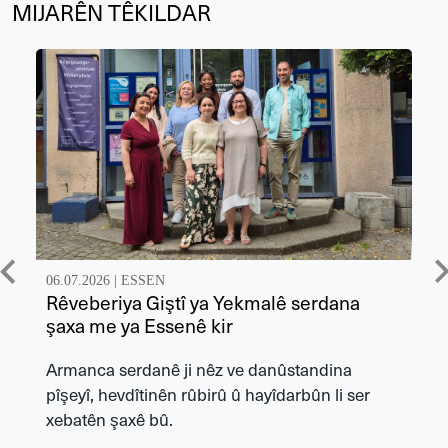
MIJARÊN TÊKILDAR
06.07.2026 |
ESSEN
Rêveberiya Giştî ya Yekmalê serdana
şaxa me ya Essenê kir
Armanca serdanê ji nêz ve danûstandina
pîşeyî, hevdîtinên rûbirû û hayîdarbûn li ser
xebatên şaxê bû.