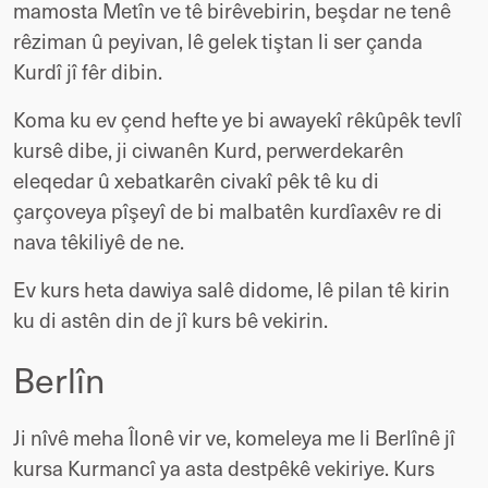
mamosta Metîn ve tê birêvebirin, beşdar ne tenê
rêziman û peyivan, lê gelek tiştan li ser çanda
Kurdî jî fêr dibin.
Koma ku ev çend hefte ye bi awayekî rêkûpêk tevlî
kursê dibe, ji ciwanên Kurd, perwerdekarên
eleqedar û xebatkarên civakî pêk tê ku di
çarçoveya pîşeyî de bi malbatên kurdîaxêv re di
nava têkiliyê de ne.
Ev kurs heta dawiya salê didome, lê pilan tê kirin
ku di astên din de jî kurs bê vekirin.
Berlîn
Ji nîvê meha Îlonê vir ve, komeleya me li Berlînê jî
kursa Kurmancî ya asta destpêkê vekiriye. Kurs