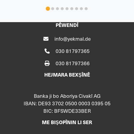
PÊWENDÎ
info@yekmal.de
030 81797365
030 81797366
HEJMARA BEXŞÎNÊ
Banka ji bo Aboriya Civakî AG
IBAN: DE93 3702 0500 0003 0395 05
BIC: BFSWDE33BER
ME BIŞOPÎNIN LI SER