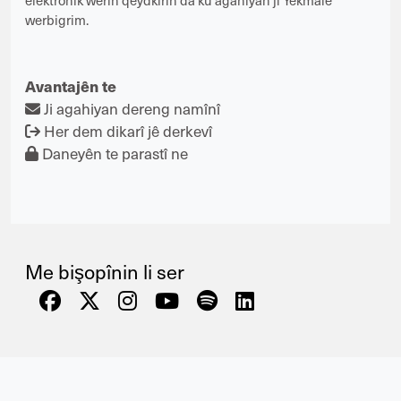
elektronîk werin qeydkirin da ku agahiyan ji Yekmalê
werbigrim.
Avantajên te
Ji agahiyan dereng namînî
Her dem dikarî jê derkevî
Daneyên te parastî ne
Me bişopînin li ser