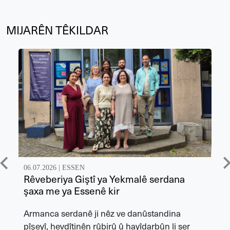
MIJARÊN TÊKILDAR
06.07.2026 |
ESSEN
Rêveberiya Giştî ya Yekmalê serdana
şaxa me ya Essenê kir
Armanca serdanê ji nêz ve danûstandina
pîşeyî, hevdîtinên rûbirû û hayîdarbûn li ser