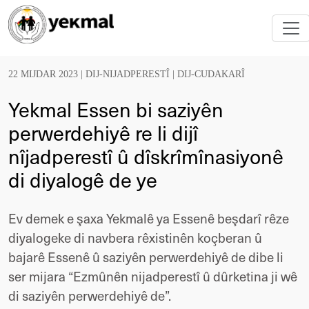
22 MIJDAR 2023 |
DIJ-NIJADPERESTÎ
|
DIJ-CUDAKARÎ
Yekmal Essen bi saziyên
perwerdehiyê re li dijî
nîjadperestî û dîskrîmînasiyonê
di diyalogê de ye
Ev demek e şaxa Yekmalê ya Essenê beşdarî rêze
diyalogeke di navbera rêxistinên koçberan û
bajarê Essenê û saziyên perwerdehiyê de dibe li
ser mijara “Ezmûnên nijadperestî û dûrketina ji wê
di saziyên perwerdehiyê de”.