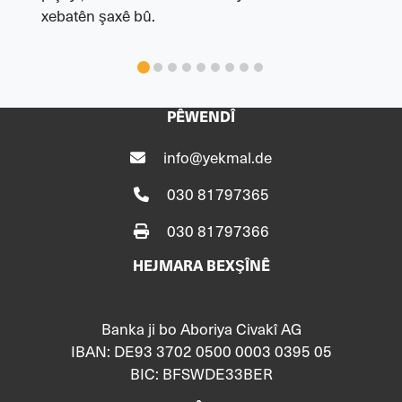
xebatên şaxê bû.
PÊWENDÎ
info@yekmal.de
030 81797365
030 81797366
HEJMARA BEXŞÎNÊ
Banka ji bo Aboriya Civakî AG
IBAN: DE93 3702 0500 0003 0395 05
BIC: BFSWDE33BER