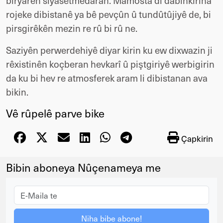
biryarên siyasetmedaran. Mamosta di dabînkirina
rojeke dibistanê ya bê pevçûn û tundûtûjiyê de, bi
pirsgirêkên mezin re rû bi rû ne.
Saziyên perwerdehiyê diyar kirin ku ew dixwazin ji
rêxistinên koçberan hevkarî û piştgiriyê werbigirin
da ku bi hev re atmosferek aram li dibistanan ava
bikin.
Vê rûpelê parve bike
Çapkirin
Bibin aboneya Nûçenameya me