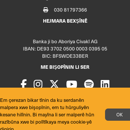
030 81797366
HEJMARA BEXŞÎNÊ
Banka ji bo Aboriya Civakî AG
IBAN: DE93 3702 0500 0003 0395 05
BIC: BFSWDE33BER
ME BIŞOPÎNIN LI SER
Em çerezan bikar tînin da ku serdanên
© 2024 Hemû maf parastî ne:
yekmal.de
malpera xwe bişopînin, em tu hûrguliyên
kesane hilînin. Bi mayîna li ser malperê hûn
OK
razîbûna xwe bi polîtîkaya meya cookie-yê
digirin.