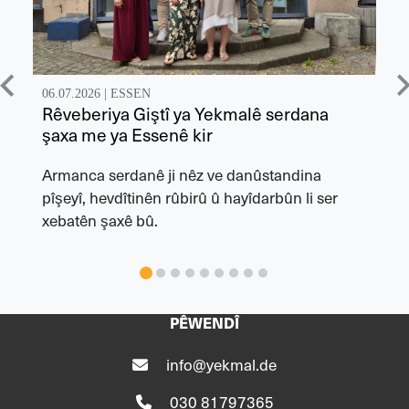
06.07.2026 |
ESSEN
Rêveberiya Giştî ya Yekmalê serdana
şaxa me ya Essenê kir
Armanca serdanê ji nêz ve danûstandina
pîşeyî, hevdîtinên rûbirû û hayîdarbûn li ser
xebatên şaxê bû.
PÊWENDÎ
info@yekmal.de
030 81797365