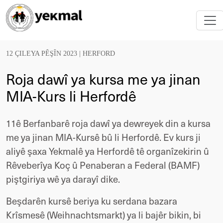
12 ÇILEYA PÊŞÎN 2023 |
HERFORD
Roja dawî ya kursa me ya jinan
MIA-Kurs li Herfordê
11ê Berfanbarê roja dawî ya dewreyek din a kursa
me ya jinan MIA-Kursê bû li Herfordê. Ev kurs ji
aliyê şaxa Yekmalê ya Herfordê tê organîzekirin û
Rêveberîya Koç û Penaberan a Federal (BAMF)
piştgiriya wê ya darayî dike.
Beşdarên kursê beriya ku serdana bazara
Krîsmesê (Weihnachtsmarkt) ya li bajêr bikin, bi