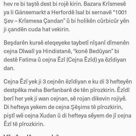
hev re bi taştê dest bi rojê kirin. Bazara Krîsmesê
ya li Gänsemarkt a Herfordê îsal bi sernavê “1001
Şev – Krîsmesa Çandan” û bi holikên cûrbicûr yên
ji çandên cuda hat vekirin.
Beşdarên kursê eleqeyeke taybetî nîşanî dîmenên
cejna Dîwalî ya Hindistanê, “konê Bedûyan” bi
destê Fatima û cejna Êzî (Cejna Êzîd) ya êzîdiyan
dan.
Cejna Êzî yek ji 3 cejnên êzîdiyan e ku di 3 hefteyên
destpêka meha Berfanbarê de tên pîrozkirin. Êzîdî
berî her yek ji wan cejnan, sê rojan dikevin rojiyê.
Di hefteya yekem de cejna Şêşims tê pîrozkirin,
piştî wê cejna Xudan û di hefteya sêyem de jî cejna
Êzî tê pîrozkirin.