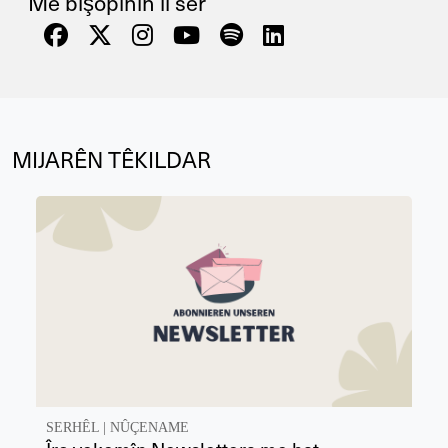
Me bişopînin li ser
MIJARÊN TÊKILDAR
SERHÊL
|
NÛÇENAME