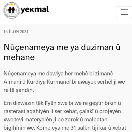
16 ÎLON 2024
Nûçenameya me ya duziman û
mehane
Nûçenameya me dawiya her mehê bi zimanê
Almanî û Kurdiya Kurmancî bi awayek serhêl ji we
re tê şandin.
Em dixwazin têkilîyên xwe bi we re geştir bikin û
rasterast agahîyên li ser xebat, çalakî û projeyên
xwe tevî materyalên ji bo zarok û malbatan
bigihînin we. Komeleya me 31 salên tijî kar û xebat