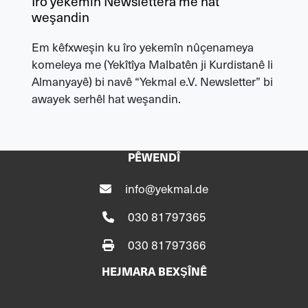
Îro yekemîn Newslettera me hat
weşandin
Em kêfxweşin ku îro yekemîn nûçenameya
komeleya me (Yekîtîya Malbatên ji Kurdistanê li
Almanyayê) bi navê “Yekmal e.V. Newsletter” bi
awayek serhêl hat weşandin.
PÊWENDÎ
info@yekmal.de
030 81797365
030 81797366
HEJMARA BEXŞÎNÊ