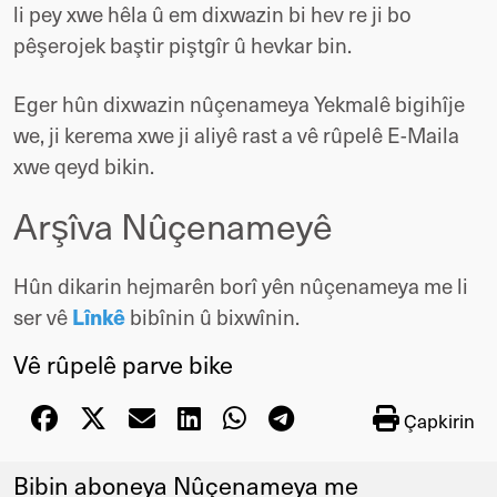
li pey xwe hêla û em dixwazin bi hev re ji bo
pêşerojek baştir piştgîr û hevkar bin.
Eger hûn dixwazin nûçenameya Yekmalê bigihîje
we, ji kerema xwe ji aliyê rast a vê rûpelê E-Maila
xwe qeyd bikin.
Arşîva Nûçenameyê
Hûn dikarin hejmarên borî yên nûçenameya me li
ser vê
bibînin û bixwînin.
Lînkê
Vê rûpelê parve bike
Çapkirin
Bibin aboneya Nûçenameya me