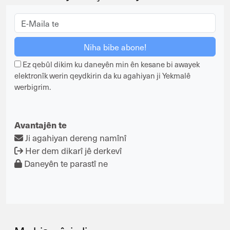
Ez qebûl dikim ku daneyên min ên kesane bi awayek
elektronîk werin qeydkirin da ku agahiyan ji Yekmalê
werbigrim.
Avantajên te
Ji agahiyan dereng namînî
Her dem dikarî jê derkevî
Daneyên te parastî ne