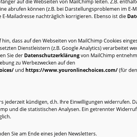
pfänger auf die Webseiten von MailChimp leiten. Z.B. enthal
line abrufen können (z.B. bei Darstellungsproblemen im E-
 E-Mailadresse nachträglich korrigieren. Ebenso ist die
Dat
 hin, dass auf den Webseiten von MailChimp Cookies eing
tzten Dienstleistern (z.B. Google Analytics) verarbeitet 
nen Sie der
Datenschutzerklärung
von MailChimp entnehmen
hebung zu Werbezwecken auf den
oices/
und
https://www.youronlinechoices.com/
(für de
jederzeit kündigen, d.h. Ihre Einwilligungen widerrufen. Da
imp und die statistischen Analysen. Ein getrennter Widerru
lich.
nden Sie am Ende eines jeden Newsletters.