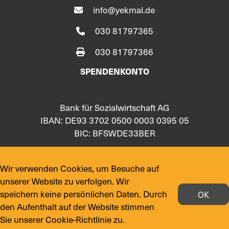
info@yekmal.de
030 81797365
030 81797366
SPENDENKONTO
Bank für Sozialwirtschaft AG
IBAN: DE93 3702 0500 0003 0395 05
BIC: BFSWDE33BER
FOLGE UNS AUF
Wir verwenden Cookies, um Besuche auf
unserer Website zu verfolgen. Wir
speichern keine persönlichen Daten. Durch
OK
den Aufenthalt auf der Website stimmen
Sie unserer Cookie-Richtlinie zu.
© 2024 Copyright:
yekmal.de