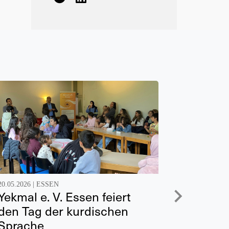
20.05.2026 |
ESSEN
20.05.2026 |
Yekmal e. V. Essen feiert
Austau
den Tag der kurdischen
deutsc
Sprache