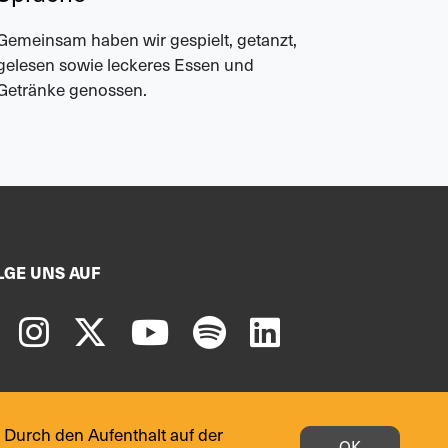
Am 24. Apr
wöchentli
Gemeinsam haben wir gespielt, getanzt,
„Familienf
gelesen sowie leckeres Essen und
Getränke genossen.
LGE UNS AUF
 Durch den Aufenthalt auf der
OK