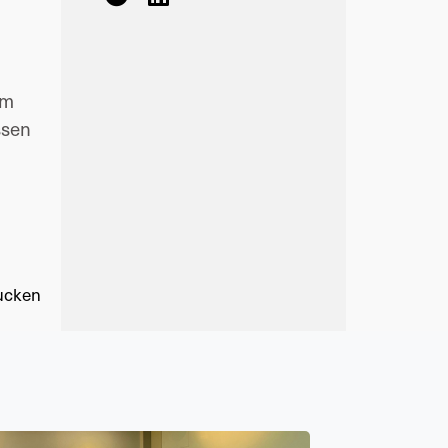
um
ssen
ucken