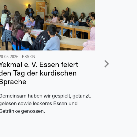
20.05.2026 |
ESSEN
20.05.2026 |
Yekmal e. V. Essen feiert
Austau
den Tag der kurdischen
deutsc
Sprache
Am 24. Apr
wöchentli
Gemeinsam haben wir gespielt, getanzt,
„Familienf
gelesen sowie leckeres Essen und
Getränke genossen.