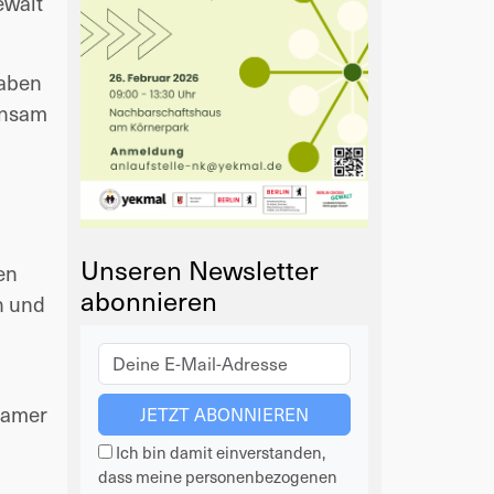
ewalt
haben
insam
Unseren Newsletter
en
abonnieren
n und
samer
Ich bin damit einverstanden,
dass meine personenbezogenen