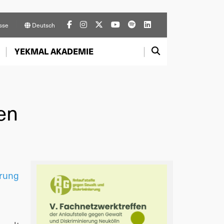
sse
Deutsch
YEKMAL AKADEMIE
en
erung