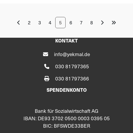
2
3
4
5
6
7
8
KONTAKT
info@yekmal.de
030 81797365
030 81797366
SPENDENKONTO
Bank für Sozialwirtschaft AG
IBAN: DE93 3702 0500 0003 0395 05
BIC: BFSWDE33BER