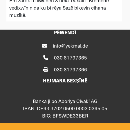
Em zarok û ciwanên 8 heta 14 salî li Bremenê
vedixwînin da ku bi rêya Sazê bikevin cîhana
muzîkê.
PÊWENDÎ
info@yekmal.de
030 81797365
030 81797366
HEJMARA BEXŞÎNÊ
Banka ji bo Aboriya Civakî AG
IBAN: DE93 3702 0500 0003 0395 05
BIC: BFSWDE33BER
ME BIŞOPÎNIN LI SER