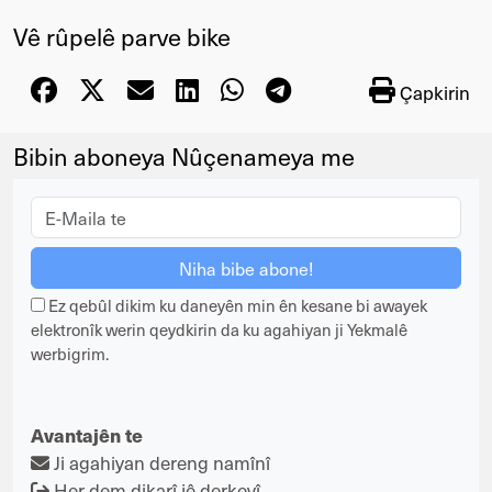
Vê rûpelê parve bike
Çapkirin
Bibin aboneya Nûçenameya me
Ez qebûl dikim ku daneyên min ên kesane bi awayek
elektronîk werin qeydkirin da ku agahiyan ji Yekmalê
werbigrim.
Avantajên te
Ji agahiyan dereng namînî
Her dem dikarî jê derkevî