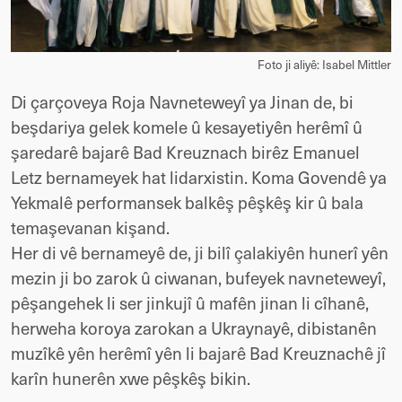
Foto ji aliyê: Isabel Mittler
Di çarçoveya Roja Navneteweyî ya Jinan de, bi
beşdariya gelek komele û kesayetiyên herêmî û
şaredarê bajarê Bad Kreuznach birêz Emanuel
Letz bernameyek hat lidarxistin. Koma Govendê ya
Yekmalê performansek balkêş pêşkêş kir û bala
temaşevanan kişand.
Her di vê bernameyê de, ji bilî çalakiyên hunerî yên
mezin ji bo zarok û ciwanan, bufeyek navneteweyî,
pêşangehek li ser jinkujî û mafên jinan li cîhanê,
herweha koroya zarokan a Ukraynayê, dibistanên
muzîkê yên herêmî yên li bajarê Bad Kreuznachê jî
karîn hunerên xwe pêşkêş bikin.