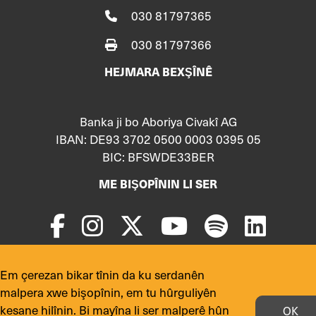
030 81797365
030 81797366
HEJMARA BEXŞÎNÊ
Banka ji bo Aboriya Civakî AG
IBAN: DE93 3702 0500 0003 0395 05
BIC: BFSWDE33BER
ME BIŞOPÎNIN LI SER
Em çerezan bikar tînin da ku serdanên
© 2024 Hemû maf parastî ne:
yekmal.de
malpera xwe bişopînin, em tu hûrguliyên
kesane hilînin. Bi mayîna li ser malperê hûn
OK