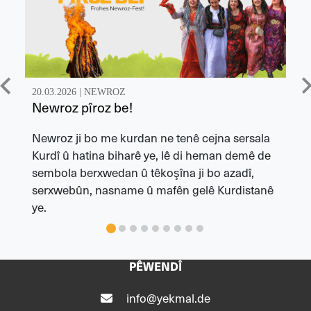
20.03.2026 |
NEWROZ
Newroz pîroz be!
Newroz ji bo me kurdan ne tenê cejna sersala
Kurdî û hatina biharê ye, lê di heman demê de
sembola berxwedan û têkoşîna ji bo azadî,
serxwebûn, nasname û mafên gelê Kurdistanê
ye.
PÊWENDÎ
info@yekmal.de