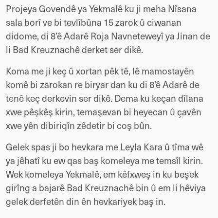
Projeya Govendê ya Yekmalê ku ji meha Nîsana
sala borî ve bi tevlîbûna 15 zarok û ciwanan
didome, di 8’ê Adarê Roja Navneteweyî ya Jinan de
li Bad Kreuznachê derket ser dikê.
Koma me ji keç û xortan pêk tê, lê mamostayên
komê bi zarokan re biryar dan ku di 8’ê Adarê de
tenê keç derkevin ser dikê. Dema ku keçan dîlana
xwe pêşkêş kirin, temaşevan bi heyecan û çavên
xwe yên dibiriqîn zêdetir bi coş bûn.
Gelek spas ji bo hevkara me Leyla Kara û tîma wê
ya jêhatî ku ew qas baş komeleya me temsîl kirin.
Wek komeleya Yekmalê, em kêfxweş in ku beşek
girîng a bajarê Bad Kreuznachê bin û em li hêviya
gelek derfetên din ên hevkariyek baş in.