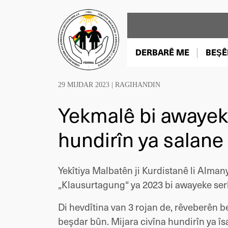
DERBARÊ ME
BEŞÊ
29 MIJDAR 2023 |
RAGIHANDIN
Yekmalê bi awayeke
hundirîn ya salane l
Yekîtiya Malbatên ji Kurdistanê li Alman
„Klausurtagung“ ya 2023 bi awayeke serke
Di hevdîtina van 3 rojan de, rêveberên 
beşdar bûn. Mijara civîna hundirîn ya îs