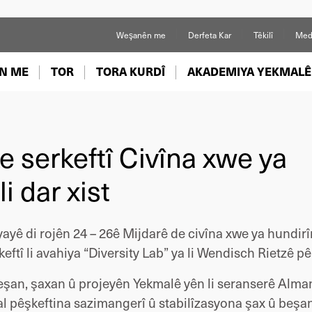
Weşanên me
Derfeta Kar
Têkilî
Med
N ME
TOR
TORA KURDÎ
AKADEMIYA YEKMALÊ
 serkeftî Civîna xwe ya
i dar xist
yayê di rojên 24 – 26ê Mijdarê de civîna xwe ya hundirî
ftî li avahiya “Diversity Lab” ya li Wendisch Rietzê pê
beşan, şaxan û projeyên Yekmalê yên li seranserê Alm
al pêşkeftina sazimangerî û stabilîzasyona şax û beşa