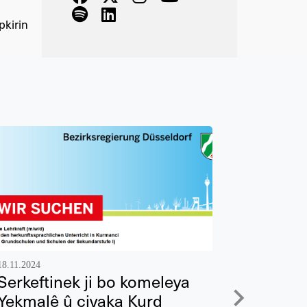
kirin
18.11.2024
12.11.2024
Serkeftinek ji bo komeleya
Cejna 
Yekmalê û civaka Kurd