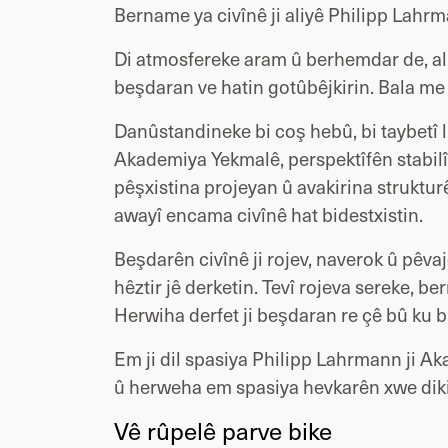
Bername ya civînê ji aliyê Philipp Lah
Di atmosfereke aram û berhemdar de, al
beşdaran ve hatin gotûbêjkirin. Bala me ne
Danûstandineke bi coş hebû, bi taybetî 
Akademiya Yekmalê, perspektîfên stabil
pêşxistina projeyan û avakirina strukturên
awayî encama civînê hat bidestxistin.
Beşdarên civînê ji rojev, naverok û pêva
hêztir jê derketin. Tevî rojeva sereke, 
Herwiha derfet ji beşdaran re çê bû ku bi 
Em ji dil spasiya Philipp Lahrmann ji 
û herweha em spasiya hevkarên xwe dikin j
Vê rûpelê parve bike