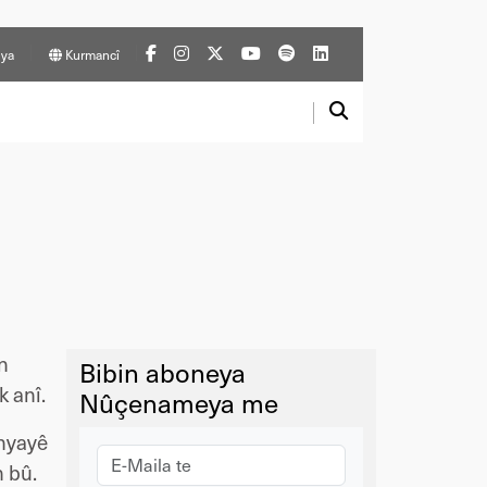
ya
Kurmancî
n
Bibin aboneya
k anî.
Nûçenameya me
anyayê
n bû.