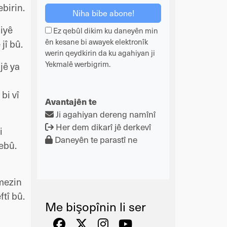
birin.
iyê
Ez qebûl dikim ku daneyên min
ên kesane bi awayek elektronîk
jî bû.
werin qeydkirin da ku agahiyan ji
Yekmalê werbigrim.
jê ya
bi vî
Avantajên te
Ji agahiyan dereng namînî
Her dem dikarî jê derkevî
i
Daneyên te parastî ne
hebû.
mezin
ftî bû.
Me bişopînin li ser