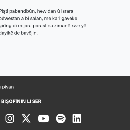
Kurdên Yar
“Xawenkar”
Piştî pabendbûn, hewldan û israra
cejna Yars
bêwestan a bi salan, me karî gaveke
“Serencam”
girîng di mijara parastina zimanê xwe yê
dayikê de bavêjin.
 pîvan
 BIŞOPÎNIN LI SER