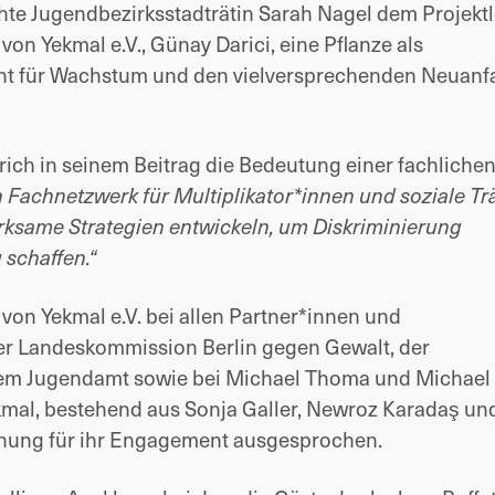
chte
Jugendbezirksstadträtin
Sarah Nagel dem Projektl
on Yekmal e.V., Günay Darici, eine Pflanze als
ht für Wachstum und den vielversprechenden Neuanf
trich in seinem Beitrag die Bedeutung einer fachliche
ein Fachnetzwerk für Multiplikator*innen und soziale Tr
rksame Strategien entwickeln, um Diskriminierung
schaffen.“
von Yekmal e.V. bei allen Partner*innen und
der Landeskommission Berlin gegen Gewalt, der
em Jugendamt sowie bei Michael Thoma und Michael
al, bestehend aus Sonja Galler, Newroz Karadaş un
nnung für ihr Engagement ausgesprochen.