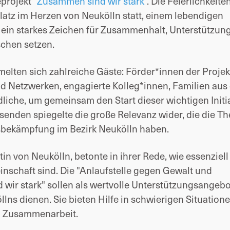
rojekt “
Zusammen sind wir stark
”. Die Feierlichkeite
atz im Herzen von Neukölln statt, einem lebendigen
n ein starkes Zeichen für Zusammenhalt, Unterstützun
chen setzen.
lten sich zahlreiche Gäste: Förder*innen der Projek
nd Netzwerken, engagierte Kolleg*innen, Familien aus
iche, um gemeinsam den Start dieser wichtigen Initi
senden spiegelte die große Relevanz wider, die die 
sbekämpfung im Bezirk Neukölln haben.
tin
von Neukölln, betonte in ihrer Rede, wie essenziell
inschaft sind. Die "Anlaufstelle gegen Gewalt und
wir stark" sollen als wertvolle Unterstützungsangebo
lns dienen. Sie bieten Hilfe in schwierigen Situation
d Zusammenarbeit.