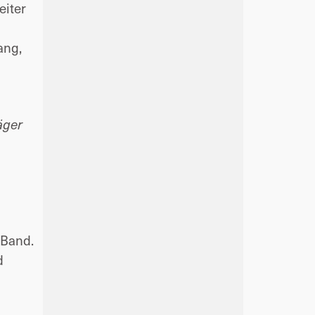
eiter
ang,
n
äger
 Band.
d