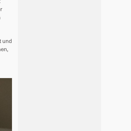
t
r
m
it und
hen,