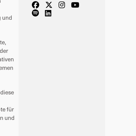
n
g und
te,
 der
ativen
Themen
 diese
te für
en und