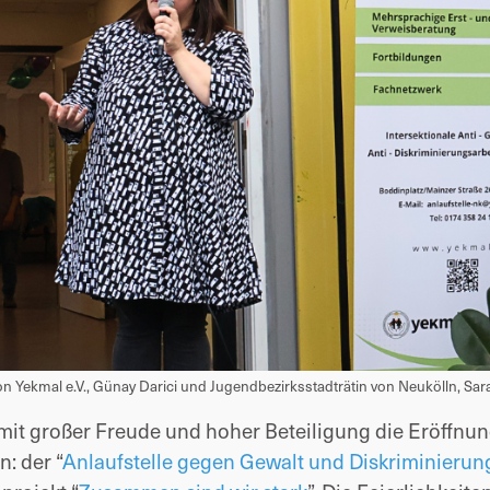
on Yekmal e.V., Günay Darici und
Jugendbezirksstadträtin
von Neukölln, Sar
 mit großer Freude und hoher Beteiligung die Eröffnu
: der “
Anlaufstelle gegen Gewalt und Diskriminierun