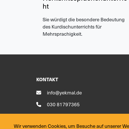
ht
Sie würdigt die besondere Bedeutung
des Kurdischunterrichts für
Mehrsprachigkeit.
KONTAKT
info@yekmal.de
030 81797365
030 81797366
Wir verwenden Cookies, um Besuche auf unserer Webs