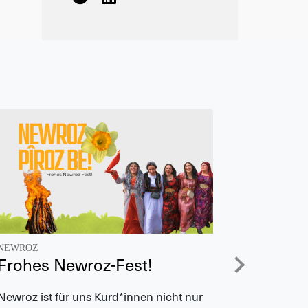
NEWROZ
BREMEN
Frohes Newroz-Fest!
Eltern
von E-D
Newroz ist für uns Kurd*innen nicht nur
durchg