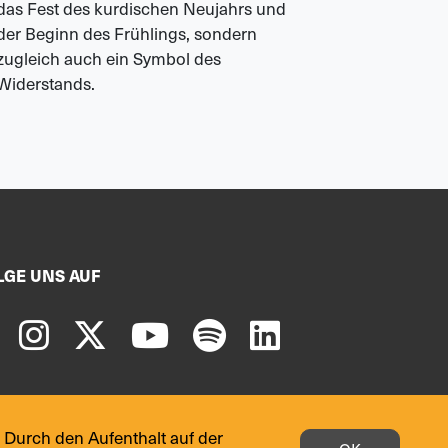
das Fest des kurdischen Neujahrs und
der Beginn des Frühlings, sondern
Viele Tei
zugleich auch ein Symbol des
Anschluss:
Widerstands.
das Gefühl
LGE UNS AUF
 Durch den Aufenthalt auf der