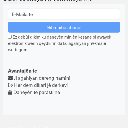
Ez qebûl dikim ku daneyên min ên kesane bi awayek
elektronîk werin qeydkirin da ku agahiyan ji Yekmalê
werbigrim.
Avantajên te
Ji agahiyan dereng namînî
Her dem dikarî jê derkevî
Daneyên te parastî ne