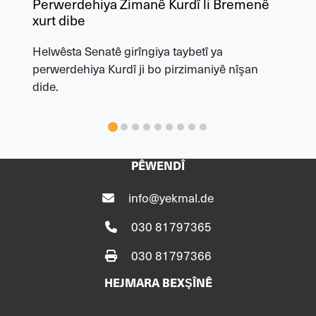
Perwerdehiya Zimanê Kurdî li Bremenê
xurt dibe
Helwêsta Senatê girîngiya taybetî ya
perwerdehiya Kurdî ji bo pirzimaniyê nîşan
dide.
PÊWENDÎ
info@yekmal.de
030 81797365
030 81797366
HEJMARA BEXŞÎNÊ