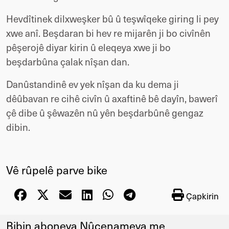
Hevdîtinek dilxweşker bû û teşwîqeke giring li pey
xwe anî. Beşdaran bi hev re mijarên ji bo civînên
pêşerojê diyar kirin û eleqeya xwe ji bo
beşdarbûna çalak nîşan dan.
Danûstandinê ev yek nîşan da ku dema ji
dêûbavan re cihê civîn û axaftinê bê dayîn, bawerî
çê dibe û şêwazên nû yên beşdarbûnê gengaz
dibin.
Vê rûpelê parve bike
Çapkirin
Bibin aboneya Nûçenameya me