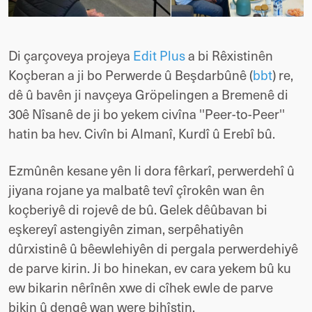
Di çarçoveya projeya
Edit Plus
a bi Rêxistinên
Koçberan a ji bo Perwerde û Beşdarbûnê (
bbt
) re,
dê û bavên ji navçeya Gröpelingen a Bremenê di
30ê Nîsanê de ji bo yekem civîna ''Peer-to-Peer''
hatin ba hev. Civîn bi Almanî, Kurdî û Erebî bû.
Ezmûnên kesane yên li dora fêrkarî, perwerdehî û
jiyana rojane ya malbatê tevî çîrokên wan ên
koçberiyê di rojevê de bû. Gelek dêûbavan bi
eşkereyî astengiyên ziman, serpêhatiyên
dûrxistinê û bêewlehiyên di pergala perwerdehiyê
de parve kirin. Ji bo hinekan, ev cara yekem bû ku
ew bikarin nêrînên xwe di cîhek ewle de parve
bikin û dengê wan were bihîstin.