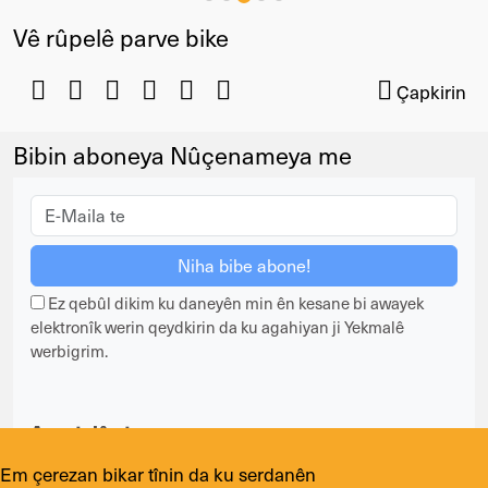
Vê rûpelê parve bike
Çapkirin
Bibin aboneya Nûçenameya me
Ez qebûl dikim ku daneyên min ên kesane bi awayek
elektronîk werin qeydkirin da ku agahiyan ji Yekmalê
werbigrim.
Avantajên te
Ji agahiyan dereng namînî
Em çerezan bikar tînin da ku serdanên
Her dem dikarî jê derkevî