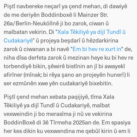
Piştî navbereke neçarî ya çend mehan, di dawiyê
de me deriyên Boddinboxê li Mainzer Str.
26a/Berlin-Neuköllnê ji bo zarok, ciwan û
malbatan vekirin. Di "
Xala Têkiliyê ya dijî Tundî û
Cudakariyê
" û projeya beşdarî û hêzdarkirina
zarok û ciwanan a bi navê "
Em bi hev re xurt in
" de,
niha dîsa derfeta zarok û mezinan heye ku bi hev re
torbendiyê bikin, şêwirê bistînin an jî bi awayekî
afirîner (mînak
;
bi rêya şano an projeyên hunerî) li
ser ezmûnên xwe yên cudakariyê bixebitin.
Piştî çend mehan xebata paqijiyê, tîma Xala
Têkiliyê ya dijî Tundî û Cudakariyê, malbat
vexweindin ji bo merasîma ji nû ve vekirina
BoddinBoxê
di 3ê Tîrmeha 2025an de. Em spasiya
her kes dikin ku vexwendina me qebûl kirin û em li