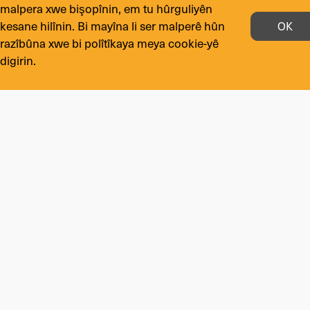
malpera xwe bişopînin, em tu hûrguliyên
Daneyên te parastî ne
kesane hilînin. Bi mayîna li ser malperê hûn
OK
razîbûna xwe bi polîtîkaya meya cookie-yê
digirin.
Me bişopînin li ser
MIJARÊN TÊKILDAR