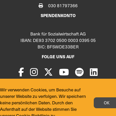
030 81797366
SPENDENKONTO
Bank für Sozialwirtschaft AG
IBAN: DE93 3702 0500 0003 0395 05
BIC: BFSWDE33BER
FOLGE UNS AUF
Wir verwenden Cookies, um Besuche auf
© 2024 Copyright:
yekmal.de
unserer Website zu verfolgen. Wir speichern
keine persönlichen Daten. Durch den
OK
Aufenthalt auf der Website stimmen Sie
unserer Cookie-Richtlinie zu.